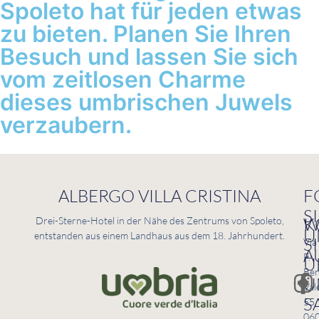
Spoleto hat für jeden etwas
zu bieten. Planen Sie Ihren
Besuch und lassen Sie sich
vom zeitlosen Charme
dieses umbrischen Juwels
verzaubern.
ALBERGO VILLA CRISTINA
F
S
K
W
Drei-Sterne-Hotel in der Nähe des Zentrums von Spoleto,
U
entstanden aus einem Landhaus aus dem 18. Jahrhundert.
S
Via
A
F.
Ü
Ben
U
Val
S
55,
06