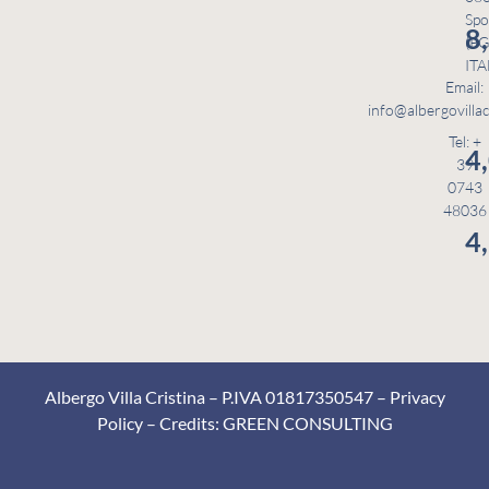
Spo
8
(PG
ITA
Email:
info@albergovillac
Tel: +
4
39
0743
48036
4
Albergo Villa Cristina – P.IVA 01817350547 –
Privacy
Policy
– Credits:
GREEN CONSULTING