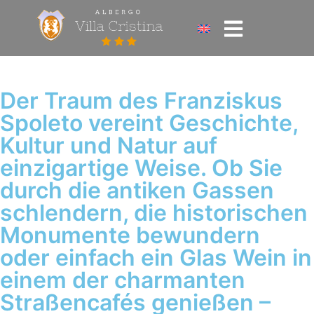
Der Traum des Franziskus
Spoleto vereint Geschichte,
Kultur und Natur auf
einzigartige Weise. Ob Sie
durch die antiken Gassen
schlendern, die historischen
Monumente bewundern
oder einfach ein Glas Wein in
einem der charmanten
Straßencafés genießen –