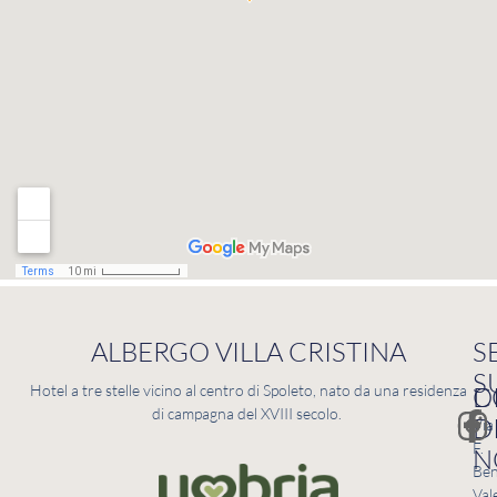
ALBERGO VILLA CRISTINA
S
S
C
D
Hotel a tre stelle vicino al centro di Spoleto, nato da una residenza
di campagna del XVIII secolo.
D
Via
F.
N
Ben
Val