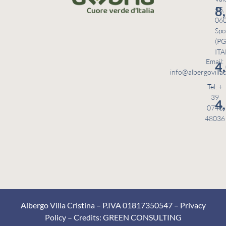
8
55,
06
Spo
(PG
ITA
Email:
4
info@albergovillac
Tel: +
39
4
0743
48036
Albergo Villa Cristina – P.IVA 01817350547 –
Privacy
Policy
– Credits:
GREEN CONSULTING