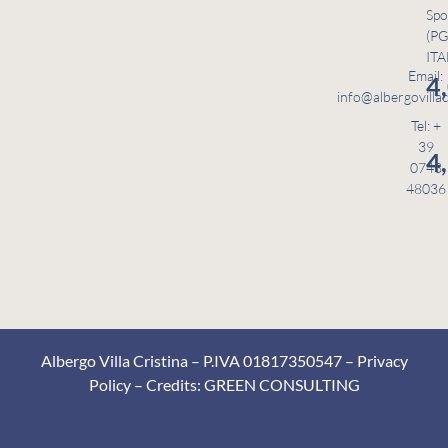
Spo
(PG
ITA
Email:
4
info@albergovillac
Tel: +
39
4
0743
48036
Albergo Villa Cristina – P.IVA 01817350547 –
Privacy
Policy
– Credits:
GREEN CONSULTING