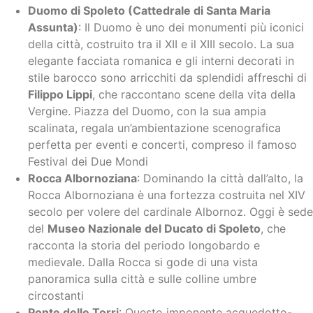
Duomo di Spoleto (Cattedrale di Santa Maria
Assunta)
: Il Duomo è uno dei monumenti più iconici
della città, costruito tra il XII e il XIII secolo. La sua
elegante facciata romanica e gli interni decorati in
stile barocco sono arricchiti da splendidi affreschi di
Filippo Lippi
, che raccontano scene della vita della
Vergine. Piazza del Duomo, con la sua ampia
scalinata, regala un’ambientazione scenografica
perfetta per eventi e concerti, compreso il famoso
Festival dei Due Mondi
Rocca Albornoziana
: Dominando la città dall’alto, la
Rocca Albornoziana è una fortezza costruita nel XIV
secolo per volere del cardinale Albornoz. Oggi è sede
del
Museo Nazionale del Ducato di Spoleto
, che
racconta la storia del periodo longobardo e
medievale. Dalla Rocca si gode di una vista
panoramica sulla città e sulle colline umbre
circostanti
Ponte delle Torri
: Questo imponente acquedotto-