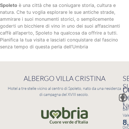
Spoleto
è una città che sa coniugare storia, cultura e
natura. Che tu voglia esplorare le sue antiche strade,
ammirare i suoi monumenti storici, o semplicemente
goderti un bicchiere di vino in uno dei suoi affascinanti
caffè all’aperto, Spoleto ha qualcosa da offrire a tutti.
Pianifica la tua visita e lasciati conquistare dal fascino
senza tempo di questa perla dell’Umbria
ALBERGO VILLA CRISTINA
S
S
C
D
Hotel a tre stelle vicino al centro di Spoleto, nato da una residenza
di campagna del XVIII secolo.
D
Via
F.
N
Ben
Val
8
55,
06