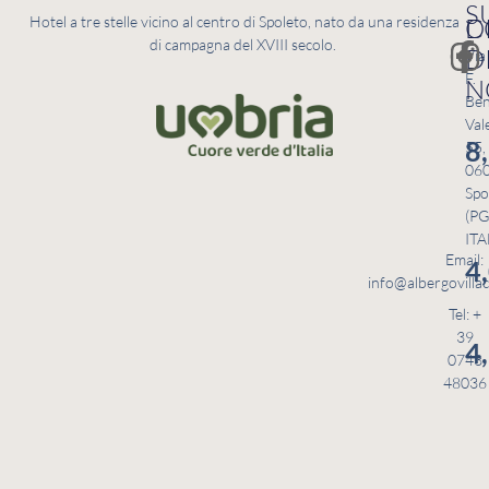
S
C
D
Hotel a tre stelle vicino al centro di Spoleto, nato da una residenza
di campagna del XVIII secolo.
D
Via
F.
N
Ben
Val
8
55,
06
Spo
(PG
ITA
Email:
4
info@albergovillac
Tel: +
39
4
0743
48036